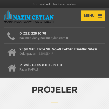
Siz hayal edin biz tasarlayalım.
MENÜ
0 (222) 228 10 78
nazimceylan@nazimceylan.com.tr
75.yıl Mah. 11254 Sk. No:49 Teksan Esnaflar Sitesi
Odunpazarı - ESKİŞEHİR
P.Tesi - C.Tesi 8.00 - 19.00
Pazar KAPALI
PROJELER