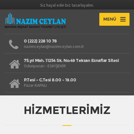
Siz hayal edin biz tasarlayalım.
MENÜ
0 (222) 228 10 78
nazimceylan@nazimceylan.com.tr
75.yıl Mah. 11254 Sk. No:49 Teksan Esnaflar Sitesi
Odunpazarı - ESKİŞEHİR
P.Tesi - C.Tesi 8.00 - 19.00
Pazar KAPALI
HİZMETLERİMİZ