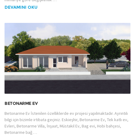
DEVAMINI OKU
BETONARME EV
Betonarme Ev İstenilen özelliklerde ev projesi yapılmaktadır. Ayrıntılı
bilgi için bizimle irtibata geçiniz. Eskieşhir, Betonarme Ev, Tek katlı ev,
Evleri, Betonarme Villa, İnşaat, Müstakil Ev, Bag evi, Hobi bahçesi,
Betonarme bağ …