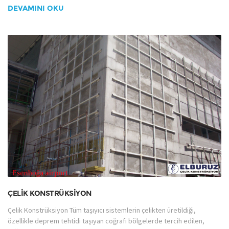
DEVAMINI OKU
ÇELIK KONSTRÜKSIYON
Çelik Konstrüksiyon Tüm taşıyıcı sistemlerin çelikten üretildiği,
özellikle deprem tehtidi taşıyan coğrafi bölgelerde tercih edilen,