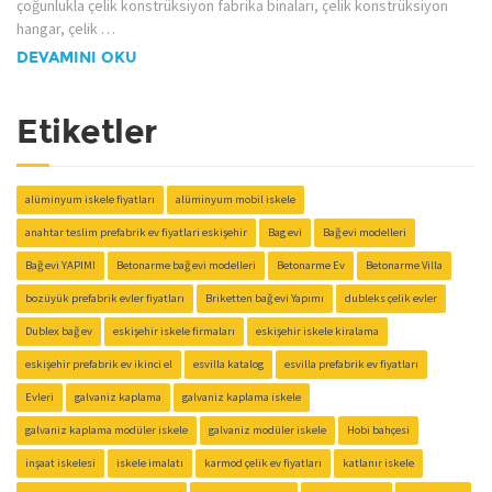
çoğunlukla çelik konstrüksiyon fabrika binaları, çelik konstrüksiyon
hangar, çelik …
DEVAMINI OKU
Etiketler
alüminyum iskele fiyatları
alüminyum mobil iskele
anahtar teslim prefabrik ev fiyatlari eskişehir
Bag evi
Bağ evi modelleri
Bağ evi YAPIMI
Betonarme bağ evi modelleri
Betonarme Ev
Betonarme Villa
bozüyük prefabrik evler fiyatları
Briketten bağ evi Yapımı
dubleks çelik evler
Dublex bağ ev
eskişehir iskele firmaları
eskişehir iskele kiralama
eskişehir prefabrik ev ikinci el
esvilla katalog
esvilla prefabrik ev fiyatları
Evleri
galvaniz kaplama
galvaniz kaplama iskele
galvaniz kaplama modüler iskele
galvaniz modüler iskele
Hobi bahçesi
inşaat iskelesi
iskele imalatı
karmod çelik ev fiyatları
katlanır iskele