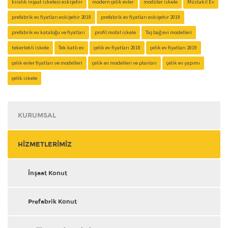
kiralık inşaat iskelesi eskişehir
modern çelik evler
modüler iskele
Müstakil Ev
prefabrik ev fiyatları eskişehir 2018
prefabrik ev fiyatları eskişehir 2019
prefabrik ev kataloğu ve fiyatları
profil mobil iskele
Taş bağ evi modelleri
tekerlekli iskele
Tek katlı ev
çelik ev fiyatları 2018
çelik ev fiyatları 2019
çelik evler fiyatları ve modelleri
çelik ev modelleri ve planları
çelik ev yapımı
çelik iskele
KURUMSAL
HİZMETLERİMİZ
İnşaat Konut
Prefabrik Konut