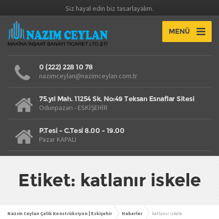
Siz hayal edin biz tasarlayalım.
MENÜ
0 (222) 228 10 78
nazimceylan@nazimceylan.com.tr
75.yıl Mah. 11254 Sk. No:49 Teksan Esnaflar Sitesi
Odunpazarı - ESKİŞEHİR
P.Tesi - C.Tesi 8.00 - 19.00
Pazar KAPALI
Etiket: katlanır iskele
Nazım Ceylan Çelik Konstrüksiyon | Eskişehir
Haberler
katlanır iskele