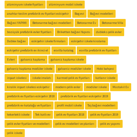
alüminyum iskele fiyatları
alüminyum mobil iskele
anahtar teslim prefabrik ev fiyatlari eskişehir
Bag evi
Bağ evi modelleri
Bağ evi YAPIMI
Betonarme bağ evi modelleri
Betonarme Ev
Betonarme Villa
bozüyük prefabrik evler fiyatları
Briketten bağ evi Yapımı
dubleks çelik evler
Dublex bağ ev
eskişehir iskele firmaları
eskişehir iskele kiralama
eskişehir prefabrik ev ikinci el
esvilla katalog
esvilla prefabrik ev fiyatları
Evleri
galvaniz kaplama
galvaniz kaplama iskele
galvaniz kaplama modüler iskele
galvaniz modüler iskele
Hobi bahçesi
inşaat iskelesi
iskele imalatı
karmod çelik ev fiyatları
katlanır iskele
kiralık inşaat iskelesi eskişehir
modern çelik evler
modüler iskele
Müstakil Ev
prefabrik ev fiyatları eskişehir 2018
prefabrik ev fiyatları eskişehir 2019
prefabrik ev kataloğu ve fiyatları
profil mobil iskele
Taş bağ evi modelleri
tekerlekli iskele
Tek katlı ev
çelik ev fiyatları 2018
çelik ev fiyatları 2019
çelik evler fiyatları ve modelleri
çelik ev modelleri ve planları
çelik ev yapımı
çelik iskele