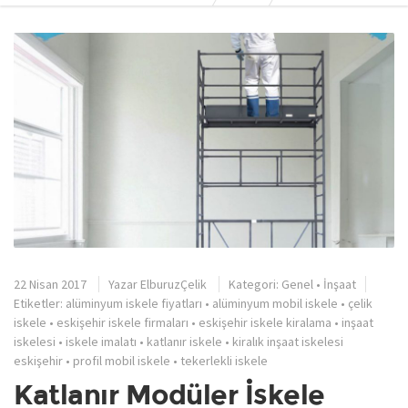
22 Nisan 2017
Yazar
ElburuzÇelik
Kategori:
Genel
•
İnşaat
Etiketler:
alüminyum iskele fiyatları
•
alüminyum mobil iskele
•
çelik
iskele
•
eskişehir iskele firmaları
•
eskişehir iskele kiralama
•
inşaat
iskelesi
•
iskele imalatı
•
katlanır iskele
•
kiralık inşaat iskelesi
eskişehir
•
profil mobil iskele
•
tekerlekli iskele
Katlanır Modüler İskele