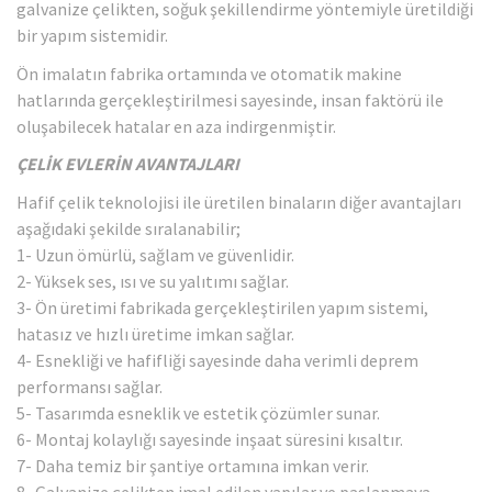
galvanize çelikten, soğuk şekillendirme yöntemiyle üretildiği
bir yapım sistemidir.
Ön imalatın fabrika ortamında ve otomatik makine
hatlarında gerçekleştirilmesi sayesinde, insan faktörü ile
oluşabilecek hatalar en aza indirgenmiştir.
ÇELİK EVLERİN AVANTAJLARI
Hafif çelik teknolojisi ile üretilen binaların diğer avantajları
aşağıdaki şekilde sıralanabilir;
1- Uzun ömürlü, sağlam ve güvenlidir.
2- Yüksek ses, ısı ve su yalıtımı sağlar.
3- Ön üretimi fabrikada gerçekleştirilen yapım sistemi,
hatasız ve hızlı üretime imkan sağlar.
4- Esnekliği ve hafifliği sayesinde daha verimli deprem
performansı sağlar.
5- Tasarımda esneklik ve estetik çözümler sunar.
6- Montaj kolaylığı sayesinde inşaat süresini kısaltır.
7- Daha temiz bir şantiye ortamına imkan verir.
8- Galvanize çelikten imal edilen yapılar ve paslanmaya