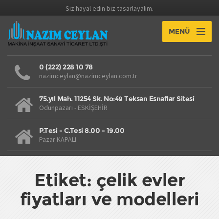
Siz hayal edin biz tasarlayalım.
MENÜ
0 (222) 228 10 78
nazimceylan@nazimceylan.com.tr
75.yıl Mah. 11254 Sk. No:49 Teksan Esnaflar Sitesi
Odunpazarı - ESKİŞEHİR
P.Tesi - C.Tesi 8.00 - 19.00
Pazar KAPALI
Etiket: çelik evler
fiyatları ve modelleri