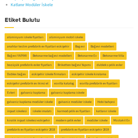
Katlanır Modüler İskele
Etiket Bulutu
alüminyum iskele fiyatları
alüminyum mobil iskele
anahtar teslim prefabrik ev fiyatlari eskişehir
Bag evi
Bağ evi modelleri
Bağ evi YAPIMI
Betonarme bağ evi modelleri
Betonarme Ev
Betonarme Villa
bozüyük prefabrik evler fiyatları
Briketten bağ evi Yapımı
dubleks çelik evler
Dublex bağ ev
eskişehir iskele firmaları
eskişehir iskele kiralama
eskişehir prefabrik ev ikinci el
esvilla katalog
esvilla prefabrik ev fiyatları
Evleri
galvaniz kaplama
galvaniz kaplama iskele
galvaniz kaplama modüler iskele
galvaniz modüler iskele
Hobi bahçesi
inşaat iskelesi
iskele imalatı
karmod çelik ev fiyatları
katlanır iskele
kiralık inşaat iskelesi eskişehir
modern çelik evler
modüler iskele
Müstakil Ev
prefabrik ev fiyatları eskişehir 2018
prefabrik ev fiyatları eskişehir 2019