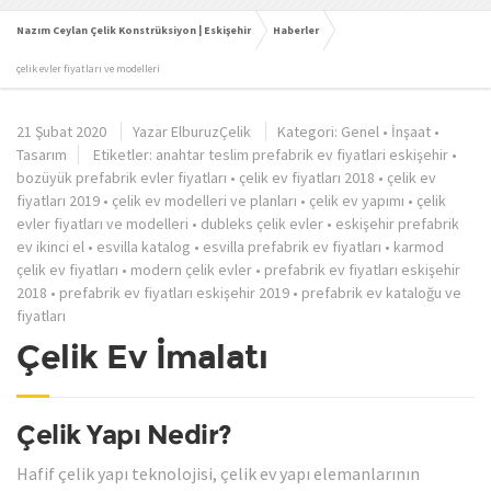
Nazım Ceylan Çelik Konstrüksiyon | Eskişehir
Haberler
çelik evler fiyatları ve modelleri
21 Şubat 2020
Yazar
ElburuzÇelik
Kategori:
Genel
•
İnşaat
•
Tasarım
Etiketler:
anahtar teslim prefabrik ev fiyatlari eskişehir
•
bozüyük prefabrik evler fiyatları
•
çelik ev fiyatları 2018
•
çelik ev
fiyatları 2019
•
çelik ev modelleri ve planları
•
çelik ev yapımı
•
çelik
evler fiyatları ve modelleri
•
dubleks çelik evler
•
eskişehir prefabrik
ev ikinci el
•
esvilla katalog
•
esvilla prefabrik ev fiyatları
•
karmod
çelik ev fiyatları
•
modern çelik evler
•
prefabrik ev fiyatları eskişehir
2018
•
prefabrik ev fiyatları eskişehir 2019
•
prefabrik ev kataloğu ve
fiyatları
Çelik Ev İmalatı
Çelik Yapı Nedir?
Hafif çelik yapı teknolojisi, çelik ev yapı elemanlarının