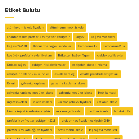
Etiket Bulutu
alüminyum iskele fiyatları
alüminyum mobil iskele
anahtar teslim prefabrik ev fiyatlari eskişehir
Bag evi
Bağ evi modelleri
Bağ evi YAPIMI
Betonarme bağ evi modelleri
Betonarme Ev
Betonarme Villa
bozüyük prefabrik evler fiyatları
Briketten bağ evi Yapımı
dubleks çelik evler
Dublex bağ ev
eskişehir iskele firmaları
eskişehir iskele kiralama
eskişehir prefabrik ev ikinci el
esvilla katalog
esvilla prefabrik ev fiyatları
Evleri
galvaniz kaplama
galvaniz kaplama iskele
galvaniz kaplama modüler iskele
galvaniz modüler iskele
Hobi bahçesi
inşaat iskelesi
iskele imalatı
karmod çelik ev fiyatları
katlanır iskele
kiralık inşaat iskelesi eskişehir
modern çelik evler
modüler iskele
Müstakil Ev
prefabrik ev fiyatları eskişehir 2018
prefabrik ev fiyatları eskişehir 2019
prefabrik ev kataloğu ve fiyatları
profil mobil iskele
Taş bağ evi modelleri