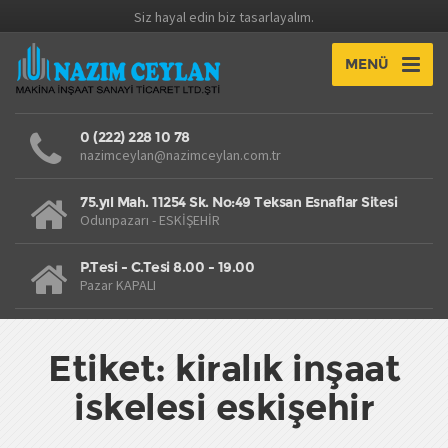
Siz hayal edin biz tasarlayalım.
MENÜ
0 (222) 228 10 78
nazimceylan@nazimceylan.com.tr
75.yıl Mah. 11254 Sk. No:49 Teksan Esnaflar Sitesi
Odunpazarı - ESKİŞEHİR
P.Tesi - C.Tesi 8.00 - 19.00
Pazar KAPALI
Etiket: kiralık inşaat
iskelesi eskişehir