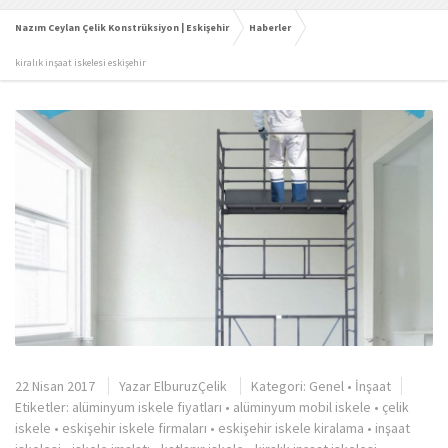
Nazım Ceylan Çelik Konstrüksiyon | Eskişehir
Haberler
kiralık inşaat iskelesi eskişehir
22 Nisan 2017
Yazar
ElburuzÇelik
Kategori:
Genel
•
İnşaat
Etiketler:
alüminyum iskele fiyatları
•
alüminyum mobil iskele
•
çelik
iskele
•
eskişehir iskele firmaları
•
eskişehir iskele kiralama
•
inşaat