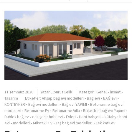
11 Temmuz 2020
Yazar
ElburuzÇelik
Kategori:
Genel
•
İnşaat
•
Tasarım
Etiketler:
Ahşap bağ evi modelleri
•
Bag evi
•
BAĞ evi -
KONTEYNER
•
Bağ evi modelleri
•
Bağ evi YAPIMI
•
Betonarme bağ evi
modelleri
•
Betonarme Ev
•
Betonarme Villa
•
Briketten bağ evi Yapımı
•
Dublex bağ ev
•
eskişehir hobi evi
•
Evleri
•
Hobi bahçesi
•
kütahya hobi
evi
•
modelleri
•
Müstakil Ev
•
Taş bağ evi modelleri
•
Tek katlı ev