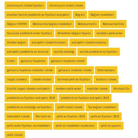
alüminyum iskele fiyatları
alüminyum mobil iskele
anahtar teslim prefabrik ev fiyatlari eskişehir
Bag evi
Bağ evi modelleri
Bağ evi YAPIMI
Betonarme bağ evi modelleri
Betonarme Ev
Betonarme Villa
bozüyük prefabrik evler fiyatları
Briketten bağ evi Yapımı
dubleks çelik evler
Dublex bağ ev
eskişehir iskele firmaları
eskişehir iskele kiralama
eskişehir prefabrik ev ikinci el
esvilla katalog
esvilla prefabrik ev fiyatları
Evleri
galvaniz kaplama
galvaniz kaplama iskele
galvaniz kaplama modüler iskele
galvaniz modüler iskele
Hobi bahçesi
inşaat iskelesi
iskele imalatı
karmod çelik ev fiyatları
katlanır iskele
kiralık inşaat iskelesi eskişehir
modern çelik evler
modüler iskele
Müstakil Ev
prefabrik ev fiyatları eskişehir 2018
prefabrik ev fiyatları eskişehir 2019
prefabrik ev kataloğu ve fiyatları
profil mobil iskele
Taş bağ evi modelleri
tekerlekli iskele
Tek katlı ev
çelik ev fiyatları 2018
çelik ev fiyatları 2019
çelik evler fiyatları ve modelleri
çelik ev modelleri ve planları
çelik ev yapımı
çelik iskele