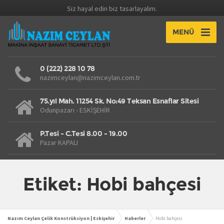
Siz hayal edin biz tasarlayalım.
MENÜ
0 (222) 228 10 78
nazimceylan@nazimceylan.com.tr
75.yıl Mah. 11254 Sk. No:49 Teksan Esnaflar Sitesi
Odunpazarı - ESKİŞEHİR
P.Tesi - C.Tesi 8.00 - 19.00
Pazar KAPALI
Etiket: Hobi bahçesi
Nazım Ceylan Çelik Konstrüksiyon | Eskişehir
Haberler
Hobi bahçesi